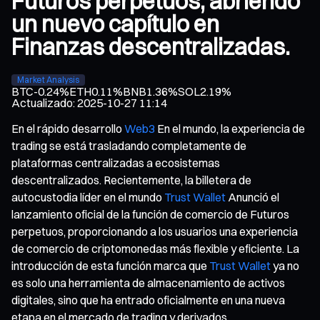
Futuros perpetuos, abriendo
un nuevo capítulo en
Finanzas descentralizadas.
Market Analysis
BTC
-0.24%
ETH
0.11%
BNB
1.36%
SOL
2.19%
Actualizado
:
2025-10-27 11:14
En el rápido desarrollo
Web3
En el mundo, la experiencia de
trading se está trasladando completamente de
plataformas centralizadas a ecosistemas
descentralizados. Recientemente, la billetera de
autocustodia líder en el mundo
Trust Wallet
Anunció el
lanzamiento oficial de la función de comercio de Futuros
perpetuos, proporcionando a los usuarios una experiencia
de comercio de criptomonedas más flexible y eficiente. La
introducción de esta función marca que
Trust Wallet
ya no
es solo una herramienta de almacenamiento de activos
digitales, sino que ha entrado oficialmente en una nueva
etapa en el mercado de trading y derivados