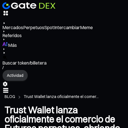
Mercados
Perpetuos
Spot
Intercambiar
Meme
Referidos
Más
Buscar token/billetera
/
Actividad
BLOG
Trust Wallet lanza oficialmente el comer...
Trust Wallet lanza
oficialmente el comercio de