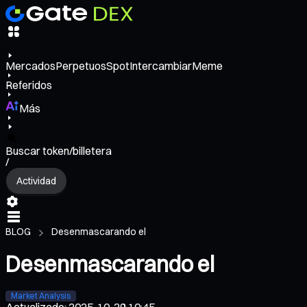
Mercados
Perpetuos
Spot
Intercambiar
Meme
Referidos
Más
Buscar token/billetera
/
Actividad
BLOG
Desenmascarando el
Desenmascarando el
Market Analysis
Actualizado
:
2025-10-29 10:45