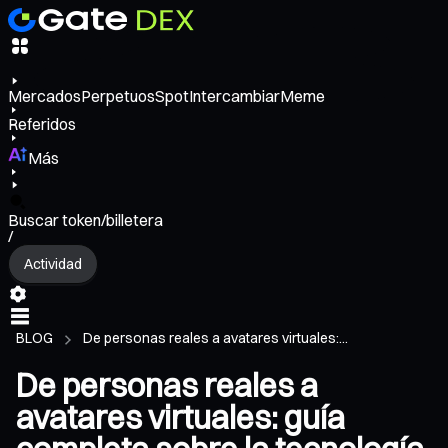
Mercados
Perpetuos
Spot
Intercambiar
Meme
Referidos
Más
Buscar token/billetera
/
Actividad
BLOG
De personas reales a avatares virtuales:...
De personas reales a
avatares virtuales: guía