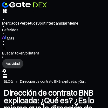
Mercados
Perpetuos
Spot
Intercambiar
Meme
Referidos
Más
Buscar token/billetera
/
Actividad
BLOG
Dirección de contrato BNB explicada: ¿Qu...
Dirección de contrato BNB
explicada: ¿Qué es? ¿Es lo