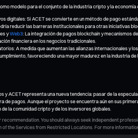
omo modelo para el conjunto de la industria cripto y la economía d
ivos digitales: Si ACET se convierte en un método de pago estánd
ía reducir las barreras institucionales para otras iniciativas blo
les y
Web3
: La integración de pagos blockchain y mecanismos de 
ación financiera en los negocios tradicionales.
torios: A medida que aumentan las alianzas internacionales y los
cumplimiento, favoreciendo una mayor madurez en la industria de 
os y ACET representa una nueva tendencia: pasar de la especulac
a de pagos. Aunque el proyecto se encuentra aún en sus primeras f
de la comunidad cripto y de los inversores globales.
n, or recommendation. You should always seek independent profess
tion of the Services from Restricted Locations. For more informati