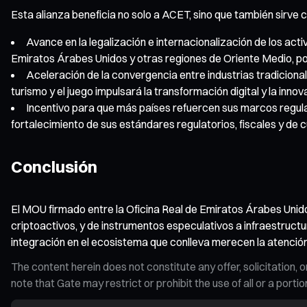
Esta alianza beneficia no solo a ACET, sino que también sirve c
Avance en la legalización e internacionalización de los act
Emiratos Árabes Unidos y otras regiones de Oriente Medio, podr
Aceleración de la convergencia entre industrias tradiciona
turismo y el juego impulsará la transformación digital y la innov
Incentivo para que más países refuercen sus marcos regula
fortalecimiento de sus estándares regulatorios, fiscales y de 
Conclusión
El MOU firmado entre la Oficina Real de Emiratos Árabes Unid
criptoactivos, y de instrumentos especulativos a infraestructur
integración en el ecosistema que conlleva merecen la atención 
The content herein does not constitute any offer, solicitatio
note that Gate may restrict or prohibit the use of all or a por