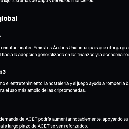
de lujo, sistemas de pago y servicios financieros.
global
o
 institucional en Emiratos Árabes Unidos, un país que otorga gra
l hacia la adopción generalizada en las finanzas y la economía rea
eb3
 el entretenimiento, la hostelería y el juego ayuda a romper la b
ara el uso más amplio de las criptomonedas.
 demanda de ACET podría aumentar notablemente, apoyando su circ
cial a largo plazo de ACET se ven reforzados.