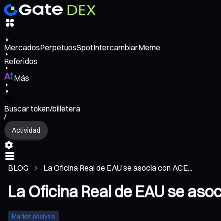
Mercados
Perpetuos
Spot
Intercambiar
Meme
Referidos
Más
Buscar token/billetera
/
Actividad
BLOG
La Oficina Real de EAU se asocia con ACE...
La Oficina Real de EAU se asoci
Market Analysis