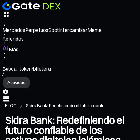
Mercados
Perpetuos
Spot
Intercambiar
Meme
Referidos
Más
Buscar token/billetera
/
Actividad
BLOG
Sidra Bank: Redefiniendo el futuro confi...
Sidra Bank: Redefiniendo el
futuro confiable de los