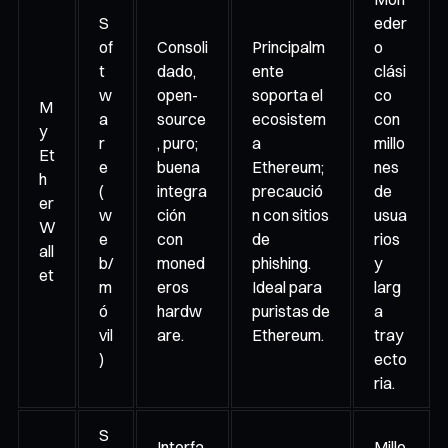
S
eder
of
Consoli
Principalm
o
t
dado,
ente
clási
w
open-
soporta el
co
M
a
source
ecosistem
con
y
r
, puro;
a
millo
Et
e
buena
Ethereum;
nes
h
(
integra
precaució
de
er
w
ción
n con sitios
usua
W
e
con
de
rios
all
b/
moned
phishing.
y
et
m
eros
Ideal para
larg
ó
hardw
puristas de
a
vil
are.
Ethereum.
tray
)
ecto
ria.
S
Interfa
Millo