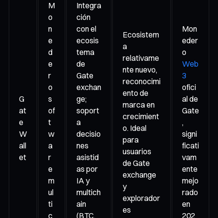
M
Integra
o
ción
n
con el
Mon
Ecosistem
e
ecosis
eder
a
d
tema
o
relativame
e
de
Web
nte nuevo,
r
Gate
3
reconocimi
o
exchan
ofici
ento de
G
s
ge;
al de
marca en
at
of
soport
Gate
crecimient
e
t
a
,
o. Ideal
W
w
decisio
signi
para
all
a
nes
ficati
usuarios
et
r
asistid
vam
de Gate
e
as por
ente
exchange
m
IA y
mejo
y
ul
multich
rado
explorador
ti
ain
en
es
c
(BTC,
202