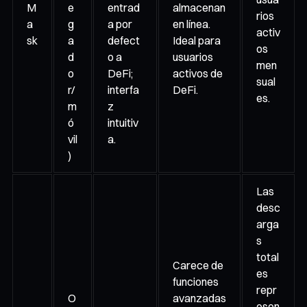
M
e
entrad
almacenan
rios
a
g
a por
en línea.
activ
sk
a
defect
Ideal para
os
d
o a
usuarios
men
o
DeFi;
activos de
sual
r/
interfa
DeFi.
es.
m
z
ó
intuitiv
vil
a.
)
Las
desc
arga
s
total
Carece de
es
funciones
repr
O
avanzadas
esen