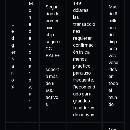
M
149
Seguri
Más
o
dólares;
dad de
de 6
n
las
primer
millo
L
e
transaccio
nivel;
nes
e
d
nes
chip
de
d
e
requieren
seguro
disp
g
r
confirmaci
CC
ositi
er
o
ón física,
EAL5+
vos
N
h
menos
;
vend
a
a
práctico
soport
idos
n
r
para uso
a más
en
o
d
frecuente.
de 5
todo
X
w
Recomend
500
el
a
ado para
activo
mun
r
grandes
s.
do.
e
tenedores
de activos.
Mon