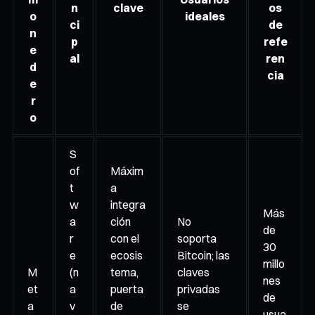
n
clave
os
o
ideales
ci
de
n
p
refe
e
al
ren
d
cia
e
r
o
S
of
Máxim
t
a
w
integra
Más
a
ción
No
de
r
con el
soporta
30
e
ecosis
Bitcoin; las
millo
M
(n
tema,
claves
nes
et
a
puerta
privadas
de
a
v
de
se
usua