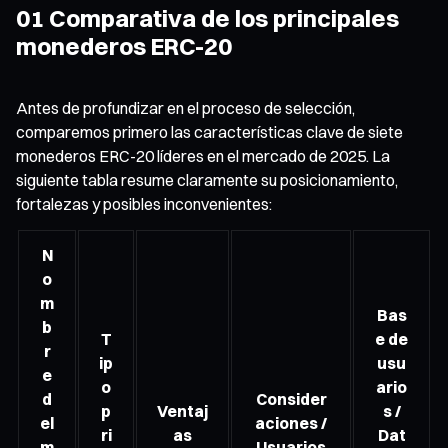
01 Comparativa de los principales
monederos ERC-20
Antes de profundizar en el proceso de selección,
comparemos primero las características clave de siete
monederos ERC-20 líderes en el mercado de 2025. La
siguiente tabla resume claramente su posicionamiento,
fortalezas y posibles inconvenientes:
N
o
m
Bas
b
T
e de
r
ip
usu
e
o
ario
d
Consider
p
Ventaj
s /
el
aciones /
ri
as
Dat
m
Usuarios