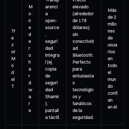
M
arenci
elevado
Más
o
a
(alrededor
de 2
n
open-
de 179
millo
e
source
dólares);
Tr
nes
d
,
sin
e
de
e
seguri
conectivid
z
usua
r
dad
ad
or
rios
o
integra
Bluetooth.
M
en
h
l (ej.
Perfecto
o
todo
a
copia
para
d
el
r
de
entusiasta
el
mun
d
seguri
s
T
do
w
dad
tecnológic
confí
a
Shamir
os y
an
r
);
fanáticos
en él.
e
pantall
de la
a táctil.
seguridad.