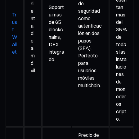
ri
de
Soport
tan
e
seguridad
Tr
a más
más
nt
como
us
de 65
del
a
autenticac
t
blockc
35 %
d
ión en dos
W
hains,
de
o
pasos
all
DEX
toda
a
(2FA).
et
integra
s las
m
Perfecto
do.
insta
ó
para
lacio
vil
usuarios
nes
móviles
de
multichain.
mon
eder
os
cript
o.
Precio de