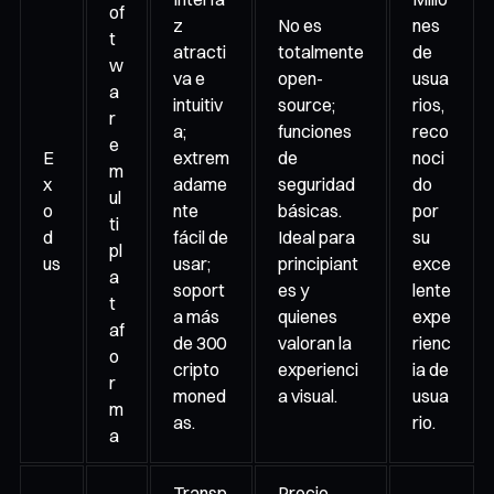
of
z
No es
nes
t
atracti
totalmente
de
w
va e
open-
usua
a
intuitiv
source;
rios,
r
a;
funciones
reco
e
E
extrem
de
noci
m
x
adame
seguridad
do
ul
o
nte
básicas.
por
ti
d
fácil de
Ideal para
su
pl
us
usar;
principiant
exce
a
soport
es y
lente
t
a más
quienes
expe
af
de 300
valoran la
rienc
o
cripto
experienci
ia de
r
moned
a visual.
usua
m
as.
rio.
a
Transp
Precio