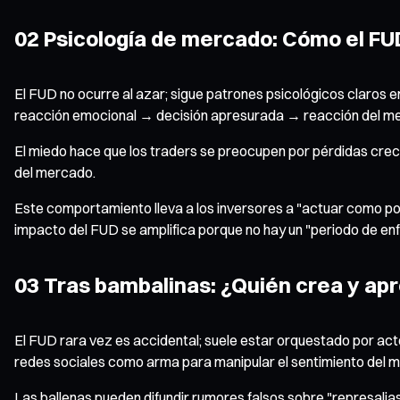
02 Psicología de mercado: Cómo el FUD
El FUD no ocurre al azar; sigue patrones psicológicos claros e
reacción emocional → decisión apresurada → reacción del m
El miedo hace que los traders se preocupen por pérdidas creci
del mercado.
Este comportamiento lleva a los inversores a "actuar como pollo
impacto del FUD se amplifica porque no hay un "periodo de en
03 Tras bambalinas: ¿Quién crea y ap
El FUD rara vez es accidental; suele estar orquestado por acto
redes sociales como arma para manipular el sentimiento del 
Las ballenas pueden difundir rumores falsos sobre "represalia