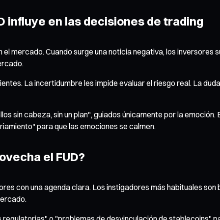
 influye en las decisiones de trading
n el mercado. Cuando surge una noticia negativa, los inversores 
ercado.
entes. La incertidumbre les impide evaluar el riesgo real. La du
s sin cabeza, sin un plan", guiados únicamente por la emoción. En 
friamiento" para que las emociones se calmen.
rovecha el FUD?
res con una agenda clara. Los instigadores más habituales son ba
mercado.
s regulatorias" o "problemas de desvinculación de stablecoins" p