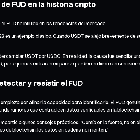
de FUD en la historia cripto
 el FUD ha influido en las tendencias del mercado.
23 es un ejemplo clásico. Cuando USDT se alejó brevemente de s
ercambiar USDT por USDC. En realidad, la causa fue sencilla: un
dad, pero quienes entraron en pánico perdieron dinero en comision
tectar y resistir el FUD
mpieza por afinar la capacidad para identificarlo. El FUD genui
 difunde rumores que contradicen datos verificables en la blockchain
tió algunos consejos prácticos: "Confía en la fuente, no en el r
res de blockchain: los datos en cadena no mienten."