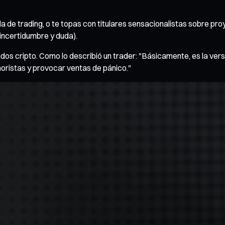
la de trading, o te topas con titulares sensacionalistas sobre p
incertidumbre y duda).
ados cripto. Como lo describió un trader: "Básicamente, es la ver
noristas y provocar ventas de pánico."