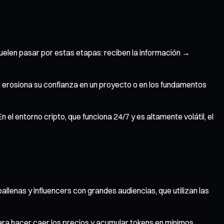
suelen pasar por estas etapas: reciben la información →
da erosiona su confianza en un proyecto o en los fundamentos
el entorno cripto, que funciona 24/7 y es altamente volátil, el
llenas y influencers con grandes audiencias, que utilizan las
ara hacer caer los precios y acumular tokens en mínimos.