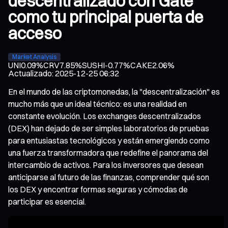
descentralizado con Gate
como tu principal puerta de
acceso
Market Analysis
UNI
0.09%
CRV
7.85%
SUSHI
-0.77%
CAKE
2.06%
Actualizado
:
2025-12-25 06:32
En el mundo de las criptomonedas, la "descentralización" es
mucho más que un ideal técnico: es una realidad en
constante evolución. Los exchanges descentralizados
(DEX) han dejado de ser simples laboratorios de pruebas
para entusiastas tecnológicos y están emergiendo como
una fuerza transformadora que redefine el panorama del
intercambio de activos. Para los inversores que desean
anticiparse al futuro de las finanzas, comprender qué son
los DEX y encontrar formas seguras y cómodas de
participar es esencial.