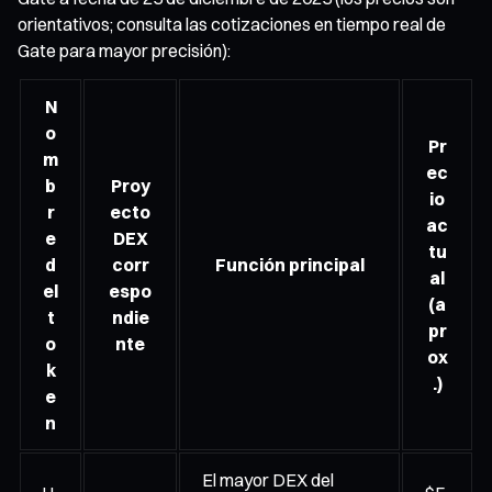
orientativos; consulta las cotizaciones en tiempo real de
Gate para mayor precisión):
N
o
Pr
m
ec
b
Proy
io
r
ecto
ac
e
DEX
tu
d
corr
Función principal
al
el
espo
(a
t
ndie
pr
o
nte
ox
k
.)
e
n
El mayor DEX del