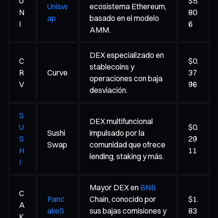
U
$5.
Unisw
ecosistema Ethereum,
N
80
ap
basado en el modelo
I
6
AMM.
DEX especializado en
C
$0.
stablecoins y
R
Curve
37
operaciones con baja
V
96
desviación.
S
DEX multifuncional
U
$0.
Sushi
impulsado por la
S
29
Swap
comunidad que ofrece
H
11
lending, staking y más.
I
Mayor DEX en
BNB
C
Panc
Chain, conocido por
$1.
A
akeS
sus bajas comisiones y
83
K