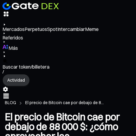
Mercados
Perpetuos
Spot
Intercambiar
Meme
Referidos
Más
Buscar token/billetera
/
Actividad
BLOG
El precio de Bitcoin cae por debajo de 8...
El precio de Bitcoin cae por
debajo de 88 000 $: ¿cómo