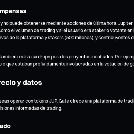
ecompensas
 y no puede obtenerse mediante acciones de última hora. Jupiter cl
mo el volumen de trading y si el usuario era staker o votante en
tivos de la plataforma y stakers (500 millones), y contribuyente
también realiza airdrops para los proyectos incubados. Por ejempl
as o que estaban profundamente involucradas en la votación de 
recio y datos
eseas operar con tokens JUP, Gate ofrece una plataforma de trad
siones informadas de trading.
cado