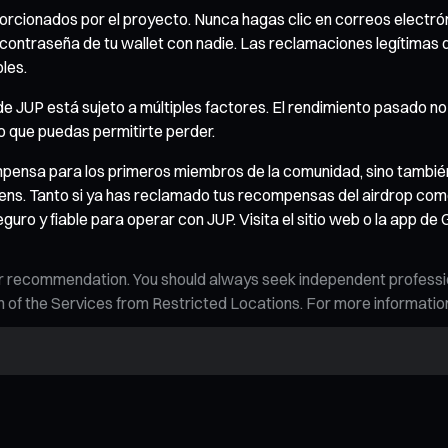
orcionados por el proyecto. Nunca hagas clic en correos electró
 contraseña de tu wallet con nadie. Las reclamaciones legítimas d
les.
e JUP está sujeto a múltiples factores. El rendimiento pasado no
lo que puedas permitirte perder.
ompensa para los primeros miembros de la comunidad, sino tambié
ens. Tanto si ya has reclamado tus recompensas del airdrop como
uro y fiable para operar con JUP. Visita el sitio web o la app d
n, or recommendation. You should always seek independent profess
tion of the Services from Restricted Locations. For more informati