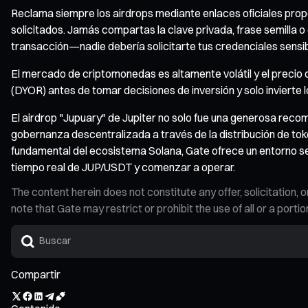
Reclama siempre los airdrops mediante enlaces oficiales prop
solicitados. Jamás compartas la clave privada, frase semilla o
transacción—nadie debería solicitarte tus credenciales sensib
El mercado de criptomonedas es altamente volátil y el precio d
(DYOR) antes de tomar decisiones de inversión y solo invierte 
El airdrop "Jupuary" de Jupiter no solo fue una generosa rec
gobernanza descentralizada a través de la distribución de tok
fundamental del ecosistema Solana, Gate ofrece un entorno seg
tiempo real de JUP/USDT y comenzar a operar.
The content herein does not constitute any offer, solicitatio
note that Gate may restrict or prohibit the use of all or a por
Compartir