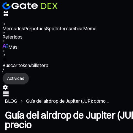
Mercados
Perpetuos
Spot
Intercambiar
Meme
Referidos
Más
Buscar token/billetera
/
Actividad
BLOG
Guía del airdrop de Jupiter (JUP): cómo ...
Guía del airdrop de Jupiter (J
precio