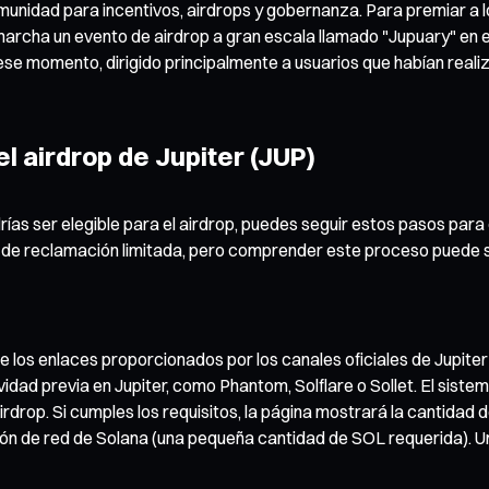
comunidad para incentivos, airdrops y gobernanza. Para premiar a 
archa un evento de airdrop a gran escala llamado "Jupuary" en en
ese momento, dirigido principalmente a usuarios que habían realiz
 airdrop de Jupiter (JUP)
drías ser elegible para el airdrop, puedes seguir estos pasos pa
 de reclamación limitada, pero comprender este proceso puede ser
e los enlaces proporcionados por los canales oficiales de Jupiter
vidad previa en Jupiter, como Phantom, Solflare o Sollet. El sist
 airdrop. Si cumples los requisitos, la página mostrará la cantida
ión de red de Solana (una pequeña cantidad de SOL requerida). Un