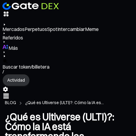
Mercados
Perpetuos
Spot
Intercambiar
Meme
Referidos
Más
Buscar token/billetera
/
Actividad
BLOG
¿Qué es Ultiverse (ULTI)?: Cómo la IA es...
¿Qué es Ultiverse (ULTI)?:
Cómo la IA está