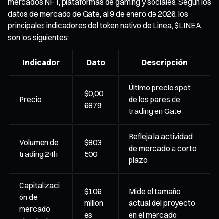
mercados NFT, plataformas de gaming y sociales. Según los
datos de mercado de Gate, al 9 de enero de 2026, los
principales indicadores del token nativo de Linea, $LINEA,
son los siguientes:
Indicador
Dato
Descripción
Último precio spot
$0,00
Precio
de los pares de
6879
trading en Gate
Refleja la actividad
Volumen de
$803
de mercado a corto
trading 24h
500
plazo
Capitalizaci
$106
Mide el tamaño
ón de
millon
actual del proyecto
mercado
es
en el mercado