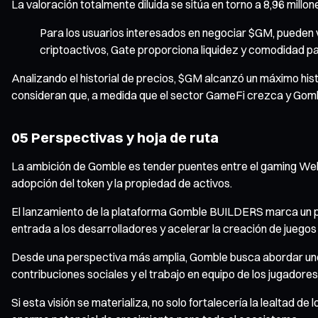
La valoración totalmente diluida se sitúa en torno a 8,96 mill
Para los usuarios interesados en negociar $GM, pueden v
criptoactivos, Gate proporciona liquidez y comodidad p
Analizando el historial de precios, $GM alcanzó un máximo h
consideran que, a medida que el sector GameFi crezca y Gomble
05 Perspectivas y hoja de ruta
La ambición de Gomble es tender puentes entre el gaming Web2
adopción del token y la propiedad de activos.
El lanzamiento de la plataforma Gomble BUILDERS marca un pas
entrada a los desarrolladores y acelerar la creación de juegos
Desde una perspectiva más amplia, Gomble busca abordar uno de
contribuciones sociales y el trabajo en equipo de los jugado
Si esta visión se materializa, no solo fortalecería la lealtad