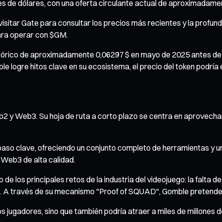
ones de dólares, con una oferta circulante actual de aproximadame
isitar Gate para consultar los precios más recientes y la profu
ara operar con $GM.
istórico de aproximadamente 0,06297 $ en mayo de 2025 antes d
 logre hitos clave en su ecosistema, el precio del token podría 
 y Web3. Su hoja de ruta a corto plazo se centra en aprovechar s
o clave, ofreciendo un conjunto completo de herramientas y una 
 Web3 de alta calidad.
 los principales retos de la industria del videojuego: la falta 
res. A través de su mecanismo "Proof of SQUAD", Gomble pretende
 de los jugadores, sino que también podría atraer a miles de millo