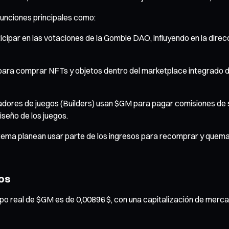
 funciones principales como:
par en las votaciones de la Gomble DAO, influyendo en la direcci
e para comprar NFTs y objetos dentro del marketplace integrado 
adores de juegos (Builders) usan $GM para pagar comisiones de s
iseño de los juegos.
istema planean usar parte de los ingresos para recomprar y quem
tos
po real de $GM es de 0,00896 $, con una capitalización de merca