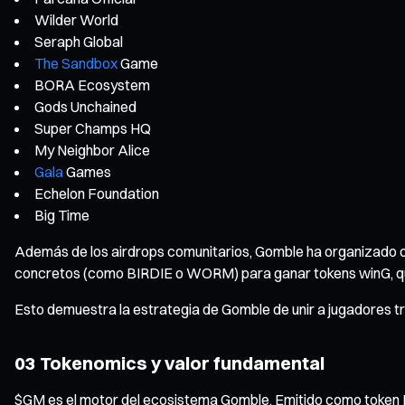
Wilder World
Seraph Global
The Sandbox
Game
BORA Ecosystem
Gods Unchained
Super Champs HQ
My Neighbor Alice
Gala
Games
Echelon Foundation
Big Time
Además de los airdrops comunitarios, Gomble ha organizado o
concretos (como BIRDIE o WORM) para ganar tokens winG, qu
Esto demuestra la estrategia de Gomble de unir a jugadores t
03 Tokenomics y valor fundamental
$GM es el motor del ecosistema Gomble. Emitido como token BEP-