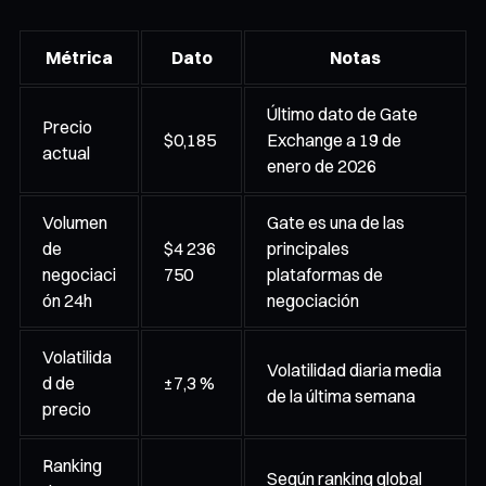
Métrica
Dato
Notas
Último dato de Gate
Precio
$0,185
Exchange a 19 de
actual
enero de 2026
Volumen
Gate es una de las
de
$4 236
principales
negociaci
750
plataformas de
ón 24h
negociación
Volatilida
Volatilidad diaria media
d de
±7,3 %
de la última semana
precio
Ranking
Según ranking global