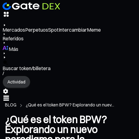
Mercados
Perpetuos
Spot
Intercambiar
Meme
Referidos
Más
Buscar token/billetera
/
Actividad
BLOG
¿Qué es el token BPW? Explorando un nuev...
¿Qué es el token BPW?
Explorando un nuevo