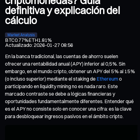
criptomonedas? Guía
definitiva y explicación del
cálculo
Market Analysis
BTC
0.77%
ETH
1.81%
Actualizado
:
2026-01-27 08:56
En la banca tradicional, las cuentas de ahorro suelen
ofrecer una rentabilidad anual (APY) inferior al 0,5 %. Sin
embargo, en el mundo cripto, obtener un APY del 5 % al 15 %
(o incluso superior) mediante el staking de
Ethereum
o
participando en liquidity mining no es nada raro. Este
marcado contraste se debe a lógicas financieras y
oportunidades fundamentalmente diferentes. Entender qué
es el APY no consiste solo en conocer una cifra: es la clave
para desbloquear ingresos pasivos en el ámbito cripto.