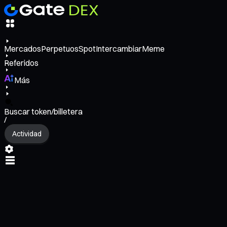
Mercados
Perpetuos
Spot
Intercambiar
Meme
Referidos
Más
Buscar token/billetera
/
Actividad