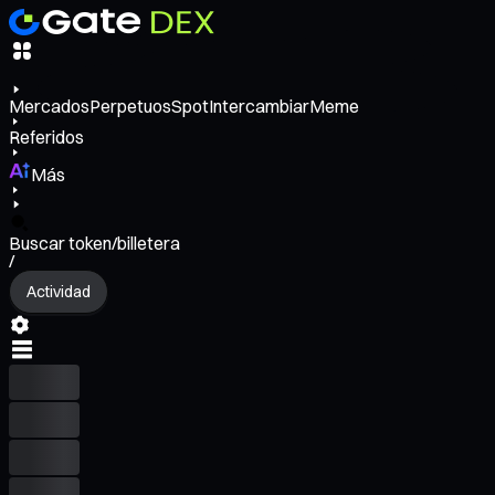
Mercados
Perpetuos
Spot
Intercambiar
Meme
Referidos
Más
Buscar token/billetera
/
Actividad