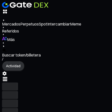
Mercados
Perpetuos
Spot
Intercambiar
Meme
Referidos
Más
Buscar token/billetera
/
Actividad