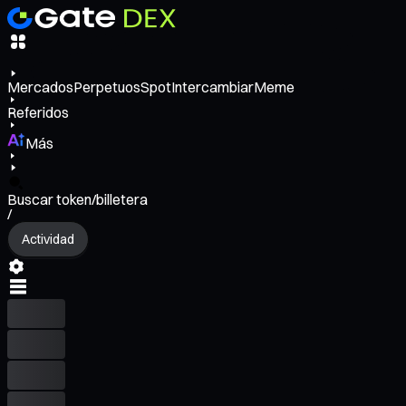
Mercados
Perpetuos
Spot
Intercambiar
Meme
Referidos
Más
Buscar token/billetera
/
Actividad