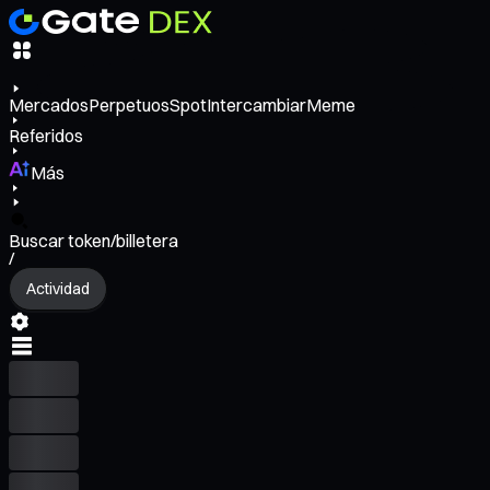
Mercados
Perpetuos
Spot
Intercambiar
Meme
Referidos
Más
Buscar token/billetera
/
Actividad