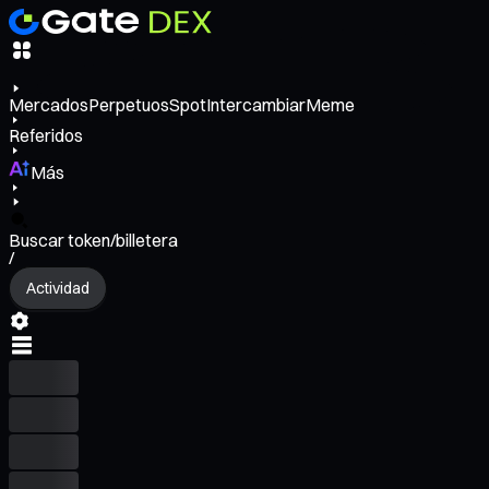
Mercados
Perpetuos
Spot
Intercambiar
Meme
Referidos
Más
Buscar token/billetera
/
Actividad