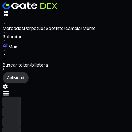
Mercados
Perpetuos
Spot
Intercambiar
Meme
Referidos
Más
Buscar token/billetera
/
Actividad