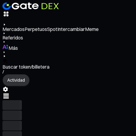
Mercados
Perpetuos
Spot
Intercambiar
Meme
Referidos
Más
Buscar token/billetera
/
Actividad