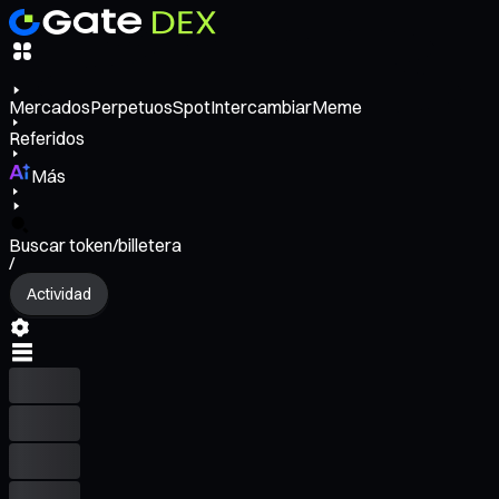
Mercados
Perpetuos
Spot
Intercambiar
Meme
Referidos
Más
Buscar token/billetera
/
Actividad