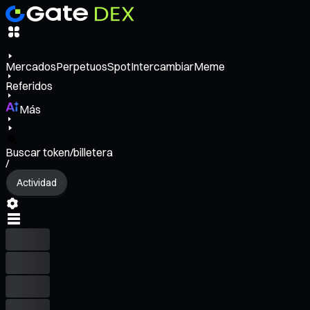
Mercados
Perpetuos
Spot
Intercambiar
Meme
Referidos
Más
Buscar token/billetera
/
Actividad