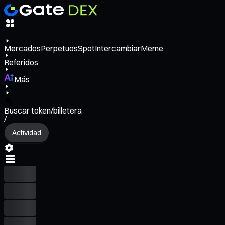
Mercados
Perpetuos
Spot
Intercambiar
Meme
Referidos
Más
Buscar token/billetera
/
Actividad