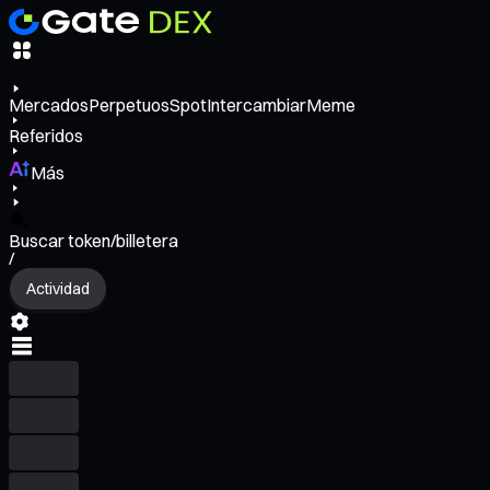
Mercados
Perpetuos
Spot
Intercambiar
Meme
Referidos
Más
Buscar token/billetera
/
Actividad