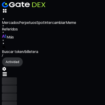
Mercados
Perpetuos
Spot
Intercambiar
Meme
Referidos
Más
Buscar token/billetera
/
Actividad