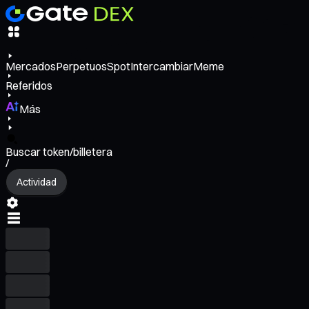
Mercados
Perpetuos
Spot
Intercambiar
Meme
Referidos
Más
Buscar token/billetera
/
Actividad