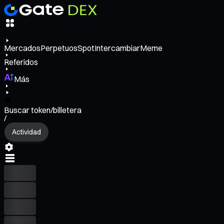
Mercados
Perpetuos
Spot
Intercambiar
Meme
Referidos
Más
Buscar token/billetera
/
Actividad