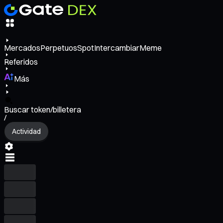
Mercados
Perpetuos
Spot
Intercambiar
Meme
Referidos
Más
Buscar token/billetera
/
Actividad