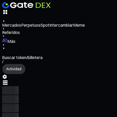
Mercados
Perpetuos
Spot
Intercambiar
Meme
Referidos
Más
Buscar token/billetera
/
Actividad