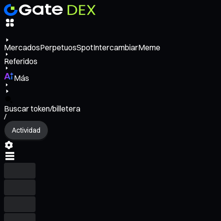
Mercados
Perpetuos
Spot
Intercambiar
Meme
Referidos
Más
Buscar token/billetera
/
Actividad