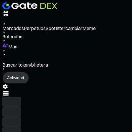
Mercados
Perpetuos
Spot
Intercambiar
Meme
Referidos
Más
Buscar token/billetera
/
Actividad