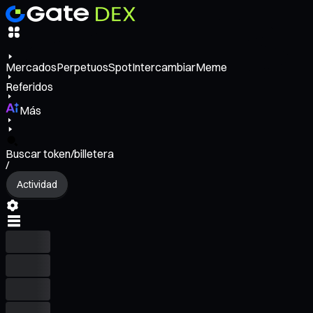
Mercados
Perpetuos
Spot
Intercambiar
Meme
Referidos
Más
Buscar token/billetera
/
Actividad