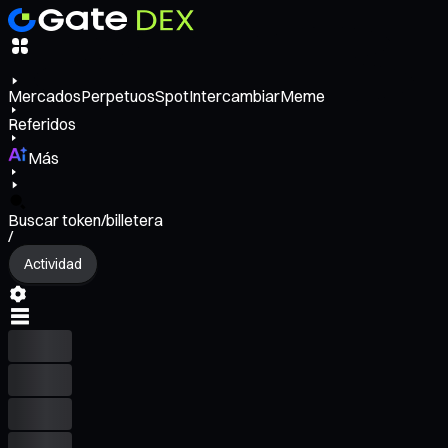
Mercados
Perpetuos
Spot
Intercambiar
Meme
Referidos
Más
Buscar token/billetera
/
Actividad