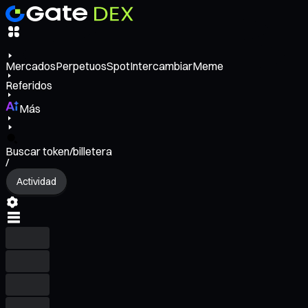
Mercados
Perpetuos
Spot
Intercambiar
Meme
Referidos
Más
Buscar token/billetera
/
Actividad