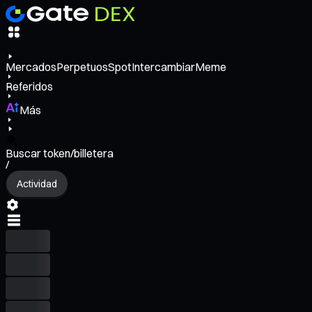
Mercados
Perpetuos
Spot
Intercambiar
Meme
Referidos
Más
Buscar token/billetera
/
Actividad