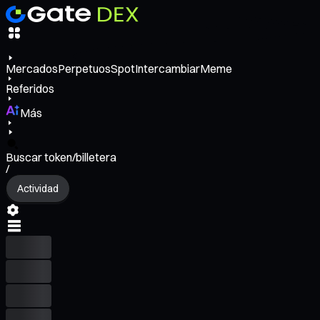
Mercados
Perpetuos
Spot
Intercambiar
Meme
Referidos
Más
Buscar token/billetera
/
Actividad