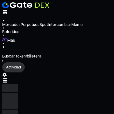
Mercados
Perpetuos
Spot
Intercambiar
Meme
Referidos
Más
Buscar token/billetera
/
Actividad