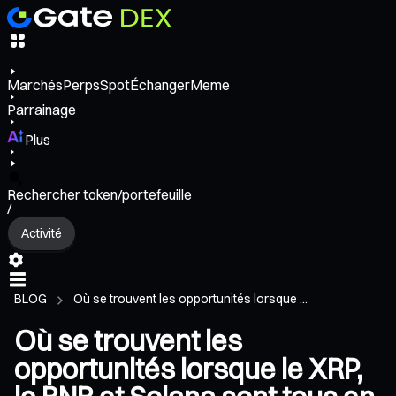
Marchés
Perps
Spot
Échanger
Meme
Parrainage
Plus
Rechercher token/portefeuille
/
Activité
BLOG
Où se trouvent les opportunités lorsque ...
Où se trouvent les
opportunités lorsque le XRP,