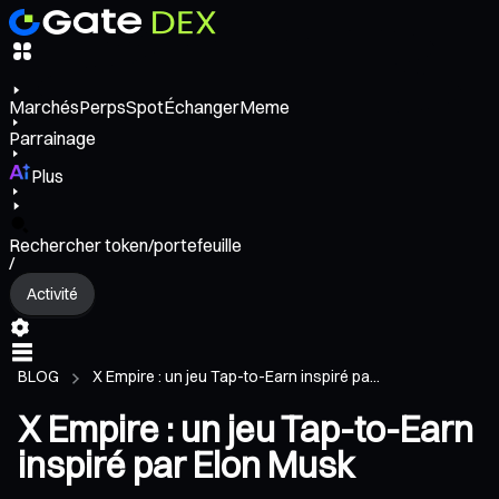
Marchés
Perps
Spot
Échanger
Meme
Parrainage
Plus
Rechercher token/portefeuille
/
Activité
BLOG
X Empire : un jeu Tap-to-Earn inspiré pa...
X Empire : un jeu Tap-to-Earn
inspiré par Elon Musk