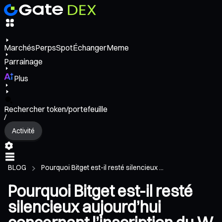
Marchés
Perps
Spot
Échanger
Meme
Parrainage
Plus
Rechercher token/portefeuille
/
Activité
BLOG
Pourquoi Bitget est-il resté silencieux ...
Pourquoi Bitget est-il resté
silencieux aujourd’hui