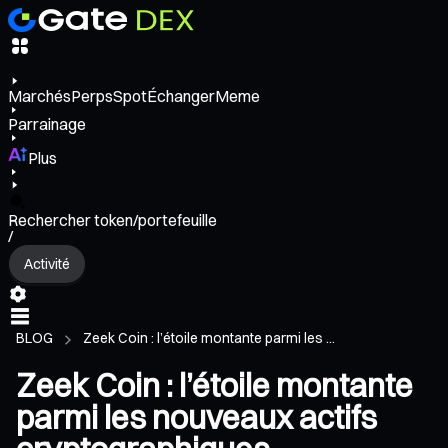
Marchés
Perps
Spot
Échanger
Meme
Parrainage
Plus
Rechercher token/portefeuille
/
Activité
BLOG
Zeek Coin : l’étoile montante parmi les ...
Zeek Coin : l’étoile montante
parmi les nouveaux actifs