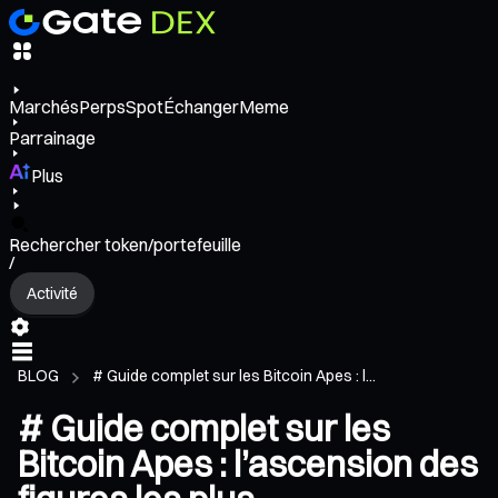
Marchés
Perps
Spot
Échanger
Meme
Parrainage
Plus
Rechercher token/portefeuille
/
Activité
BLOG
# Guide complet sur les Bitcoin Apes : l...
# Guide complet sur les
Bitcoin Apes : l’ascension des