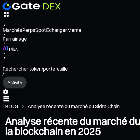
Marchés
Perps
Spot
Échanger
Meme
Parrainage
Plus
Rechercher token/portefeuille
/
Activité
BLOG
Analyse récente du marché du Sidra Chain...
Analyse récente du marché du S
la blockchain en 2025