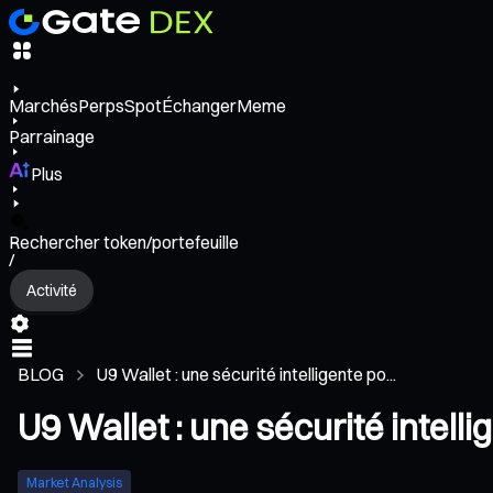
Marchés
Perps
Spot
Échanger
Meme
Parrainage
Plus
Rechercher token/portefeuille
/
Activité
BLOG
U9 Wallet : une sécurité intelligente po...
U9 Wallet : une sécurité intell
Market Analysis