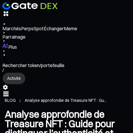
Marchés
Perps
Spot
Échanger
Meme
Parrainage
Plus
Rechercher token/portefeuille
/
Activité
BLOG
Analyse approfondie de Treasure NFT : Gu...
Analyse approfondie de
Treasure NFT : Guide pour