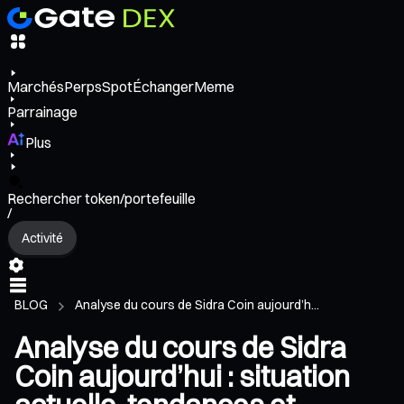
Marchés
Perps
Spot
Échanger
Meme
Parrainage
Plus
Rechercher token/portefeuille
/
Activité
BLOG
Analyse du cours de Sidra Coin aujourd’h...
Analyse du cours de Sidra
Coin aujourd’hui : situation